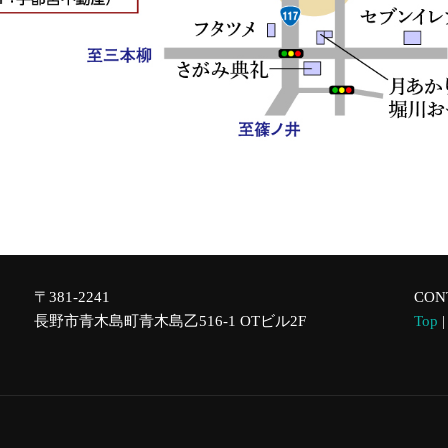
〒381-2241
CON
長野市青木島町青木島乙516-1 OTビル2F
Top