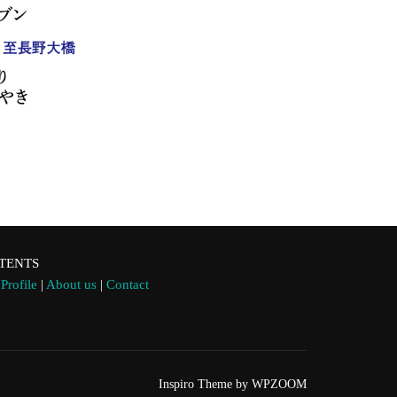
TENTS
|
Profile
|
About us
|
Contact
Inspiro Theme
by
WPZOOM