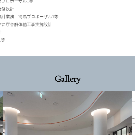
易プロポーザル1等
改修設計
設計業務 簡易プロポーザル1等
並びに庁舎解体他工事実施設計
計
1等
Gallery