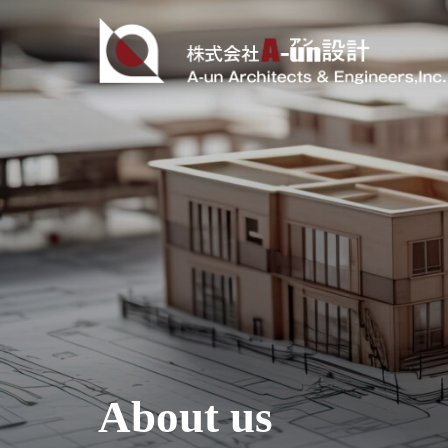
コ
ン
テ
ン
ツ
へ
ス
キ
ッ
プ
About us