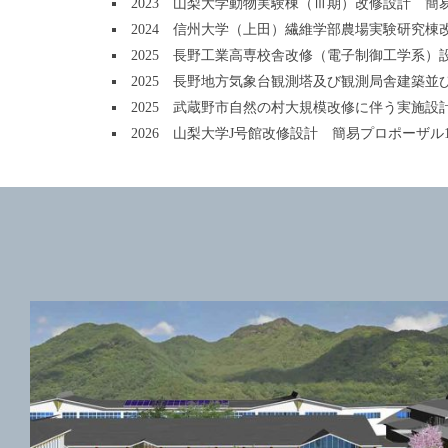
2023 山梨大学動物実験棟（Ⅲ期）改修設計 簡
2024 信州大学（上田）繊維学部農場実験研究棟
2025 長野工業高専校舎改修（電子制御工学系）
2025 長野地方気象台観測塔及び観測局舎建築
2025 武蔵野市自然の村大規模改修に伴う実施設
2026 山梨大学J号館改修設計 簡易プロポーザル